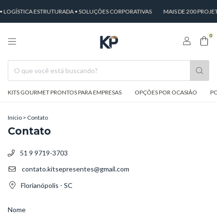
 LOGÍSTICA ESTRUTURADA • SOLUÇÕES CORPORATIVAS
MAIS DE 200 PROJE
0
KITS GOURMET PRONTOS PARA EMPRESAS
OPÇÕES POR OCASIÃO
PO
Início
>
Contato
Contato
51 9 9719-3703
contato.kitsepresentes@gmail.com
Florianópolis - SC
Nome