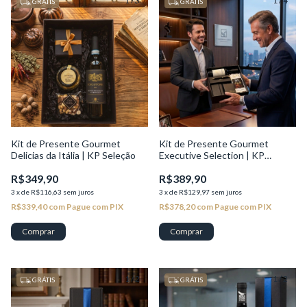
1
/
3
1
/
4
GRÁTIS
GRÁTIS
Kit de Presente Gourmet
Kit de Presente Gourmet
Delicias da Itália | KP Seleção
Executive Selection | KP
Seleção
R$349,90
R$389,90
3
x
de
R$116,63
sem juros
3
x
de
R$129,97
sem juros
R$339,40
com
Pague com PIX
R$378,20
com
Pague com PIX
1
/
2
1
/
2
GRÁTIS
GRÁTIS