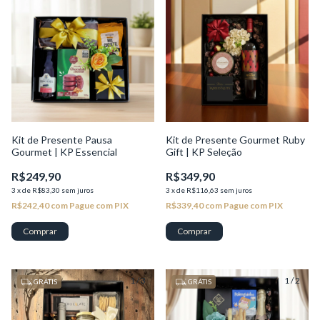
Kit de Presente Pausa
Kit de Presente Gourmet Ruby
Gourmet | KP Essencial
Gift | KP Seleção
R$249,90
R$349,90
3
x
de
R$83,30
sem juros
3
x
de
R$116,63
sem juros
R$242,40
com
Pague com PIX
R$339,40
com
Pague com PIX
1
/
3
1
/
2
GRÁTIS
GRÁTIS