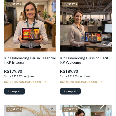
1
/
3
1
/
3
GRÁTIS
GRÁTIS
Kit Onboarding Pausa Essencial
Kit Onboarding Clássico Petit |
| KP Integra
KP Welcome
R$179,90
R$189,90
3
x
de
R$59,97
sem juros
3
x
de
R$63,30
sem juros
R$174,50
com
Pague com PIX
R$184,20
com
Pague com PIX
1
/
2
1
/
3
GRÁTIS
GRÁTIS