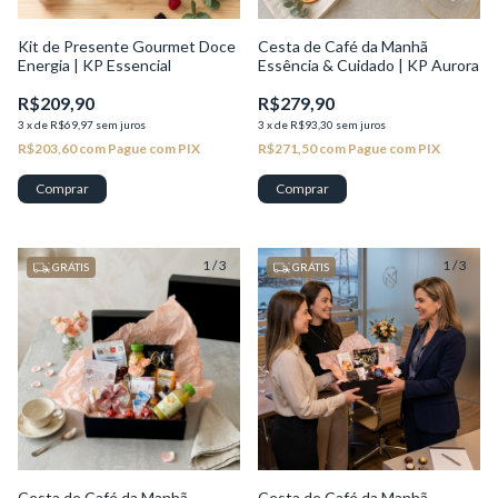
Kit de Presente Gourmet Doce
Cesta de Café da Manhã
Energia | KP Essencial
Essência & Cuidado | KP Aurora
R$209,90
R$279,90
3
x
de
R$69,97
sem juros
3
x
de
R$93,30
sem juros
R$203,60
com
Pague com PIX
R$271,50
com
Pague com PIX
1
/
3
1
/
3
GRÁTIS
GRÁTIS
Cesta de Café da Manhã
Cesta de Café da Manhã