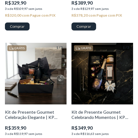
R$329,90
R$389,90
3
x
de
R$109,97
sem juros
3
x
de
R$129,97
sem juros
R$320,00
com
Pague com PIX
R$378,20
com
Pague com PIX
1
/
3
1
/
3
GRÁTIS
GRÁTIS
Kit de Presente Gourmet
Kit de Presente Gourmet
Celebração Elegante | KP
Celebrando Momentos | KP
Seleção
Seleção
R$359,90
R$349,90
3
x
de
R$119,97
sem juros
3
x
de
R$116,63
sem juros