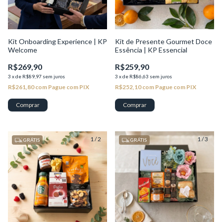
Kit Onboarding Experience | KP
Kit de Presente Gourmet Doce
Welcome
Essência | KP Essencial
R$269,90
R$259,90
3
x
de
R$89,97
sem juros
3
x
de
R$86,63
sem juros
R$261,80
com
Pague com PIX
R$252,10
com
Pague com PIX
1
/
2
1
/
3
GRÁTIS
GRÁTIS