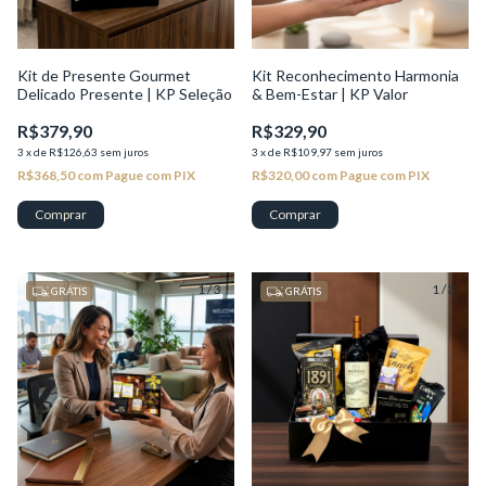
Kit de Presente Gourmet
Kit Reconhecimento Harmonia
Delicado Presente | KP Seleção
& Bem-Estar | KP Valor
R$379,90
R$329,90
3
x
de
R$126,63
sem juros
3
x
de
R$109,97
sem juros
R$368,50
com
Pague com PIX
R$320,00
com
Pague com PIX
1
/
3
1
/
3
GRÁTIS
GRÁTIS