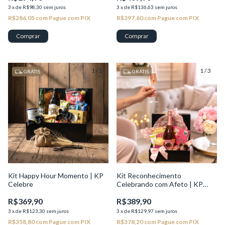
3
x
de
R$98,30
sem juros
3
x
de
R$136,63
sem juros
R$286,05
com
Pague com PIX
R$397,60
com
Pague com PIX
1
/
2
1
/
3
GRÁTIS
GRÁTIS
Kit Happy Hour Momento | KP
Kit Reconhecimento
Celebre
Celebrando com Afeto | KP
Valor
R$369,90
R$389,90
3
x
de
R$123,30
sem juros
3
x
de
R$129,97
sem juros
R$358,80
com
Pague com PIX
R$378,20
com
Pague com PIX