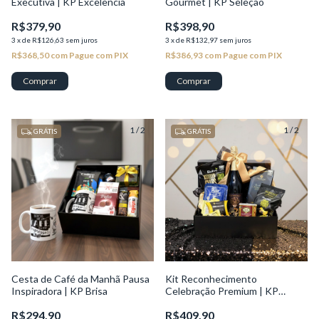
Executiva | KP Excelência
Gourmet | KP Seleção
R$379,90
R$398,90
3
x
de
R$126,63
sem juros
3
x
de
R$132,97
sem juros
R$368,50
com
Pague com PIX
R$386,93
com
Pague com PIX
1
/
2
1
/
2
GRÁTIS
GRÁTIS
Cesta de Café da Manhã Pausa
Kit Reconhecimento
Inspiradora | KP Brisa
Celebração Premium | KP
Excelência
R$294,90
R$409,90