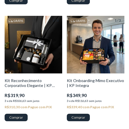
1
/
3
1
/
3
GRÁTIS
GRÁTIS
Kit Reconhecimento
Kit Onboarding Mimo Executivo
Corporativo Elegante | KP
| KP Integra
Excelência
R$319,90
R$349,90
3
x
de
R$106,63
sem juros
3
x
de
R$116,63
sem juros
R$310,30
com
Pague com PIX
R$339,40
com
Pague com PIX
Comprar