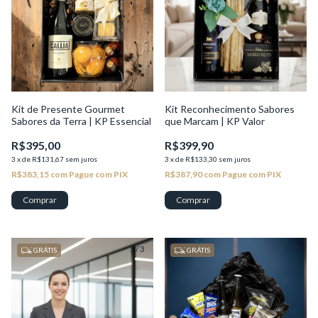
Kit de Presente Gourmet
Kit Reconhecimento Sabores
Sabores da Terra | KP Essencial
que Marcam | KP Valor
R$395,00
R$399,90
3
x
de
R$131,67
sem juros
3
x
de
R$133,30
sem juros
R$383,15
com
Pague com PIX
R$387,90
com
Pague com PIX
1
/
3
1
/
2
GRÁTIS
GRÁTIS