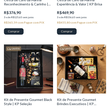
Reconhecimento & Carinho |
Experiência & Valor | KP Brisa
KP Brisa
R$376,90
R$469,90
3
x
de
R$125,63
sem juros
3
x
de
R$156,63
sem juros
R$365,59
com
Pague com PIX
R$455,80
com
Pague com PIX
1
/
2
1
/
3
GRÁTIS
GRÁTIS
Kit de Presente Gourmet Black
Kit de Presente Gourmet
Style | KP Seleção
Brindes Executivos | KP
Seleção