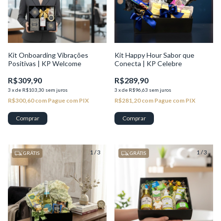
Kit Onboarding Vibrações
Kit Happy Hour Sabor que
Positivas | KP Welcome
Conecta | KP Celebre
R$309,90
R$289,90
3
x
de
R$103,30
sem juros
3
x
de
R$96,63
sem juros
R$300,60
com
Pague com PIX
R$281,20
com
Pague com PIX
1
/
3
1
/
3
GRÁTIS
GRÁTIS