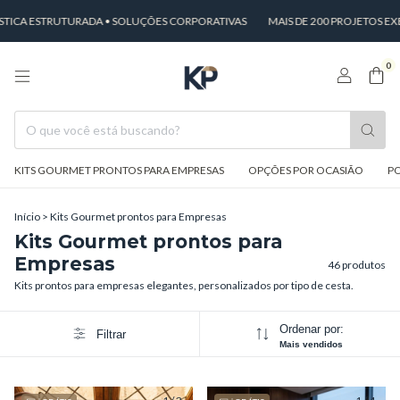
TURADA • SOLUÇÕES CORPORATIVAS
MAIS DE 200 PROJETOS EXECUTADOS
0
KITS GOURMET PRONTOS PARA EMPRESAS
OPÇÕES POR OCASIÃO
PO
Início
>
Kits Gourmet prontos para Empresas
Kits Gourmet prontos para
Empresas
46 produtos
Kits prontos para empresas elegantes, personalizados por tipo de cesta.
Ordenar por:
Filtrar
Mais vendidos