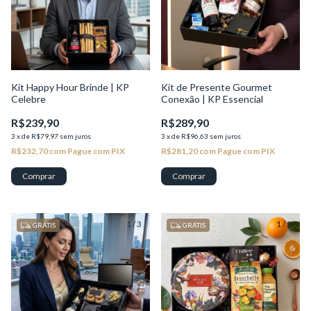
Kit Happy Hour Brinde | KP
Kit de Presente Gourmet
Celebre
Conexão | KP Essencial
R$239,90
R$289,90
3
x
de
R$79,97
sem juros
3
x
de
R$96,63
sem juros
R$232,70
com
Pague com PIX
R$281,20
com
Pague com PIX
1
/
3
1
/
2
GRÁTIS
GRÁTIS