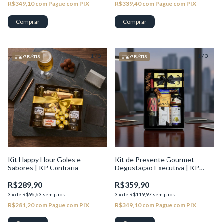
R$349,10
com
Pague com PIX
R$339,40
com
Pague com PIX
Comprar
1
/
3
1
/
3
GRÁTIS
GRÁTIS
Kit Happy Hour Goles e
Kit de Presente Gourmet
Sabores | KP Confraria
Degustação Executiva | KP
Seleção
R$289,90
R$359,90
3
x
de
R$96,63
sem juros
3
x
de
R$119,97
sem juros
R$281,20
com
Pague com PIX
R$349,10
com
Pague com PIX