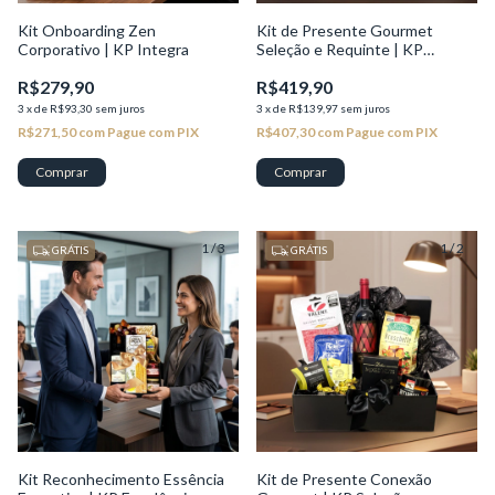
Kit Onboarding Zen
Kit de Presente Gourmet
Corporativo | KP Integra
Seleção e Requinte | KP
Seleção
R$279,90
R$419,90
3
x
de
R$93,30
sem juros
3
x
de
R$139,97
sem juros
R$271,50
com
Pague com PIX
R$407,30
com
Pague com PIX
1
/
3
1
/
2
GRÁTIS
GRÁTIS
Kit Reconhecimento Essência
Kit de Presente Conexão