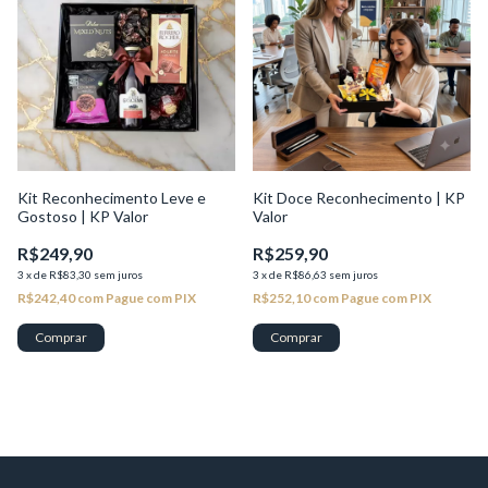
Kit Reconhecimento Leve e
Kit Doce Reconhecimento | KP
Gostoso | KP Valor
Valor
R$249,90
R$259,90
3
x
de
R$83,30
sem juros
3
x
de
R$86,63
sem juros
R$242,40
com
Pague com PIX
R$252,10
com
Pague com PIX