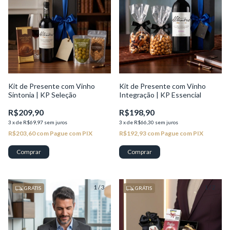
Kit de Presente com Vinho
Kit de Presente com Vinho
Sintonia | KP Seleção
Integração | KP Essencial
R$209,90
R$198,90
3
x
de
R$69,97
sem juros
3
x
de
R$66,30
sem juros
R$203,60
com
Pague com PIX
R$192,93
com
Pague com PIX
1
/
3
1
/
2
GRÁTIS
GRÁTIS