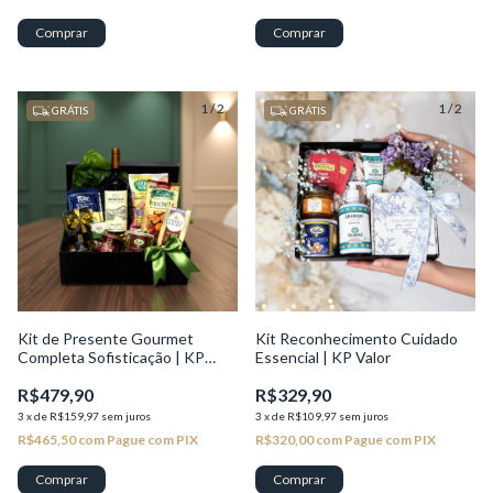
1
/
2
1
/
2
GRÁTIS
GRÁTIS
Kit de Presente Gourmet
Kit Reconhecimento Cuidado
Completa Sofisticação | KP
Essencial | KP Valor
Seleção
R$479,90
R$329,90
3
x
de
R$159,97
sem juros
3
x
de
R$109,97
sem juros
R$465,50
com
Pague com PIX
R$320,00
com
Pague com PIX