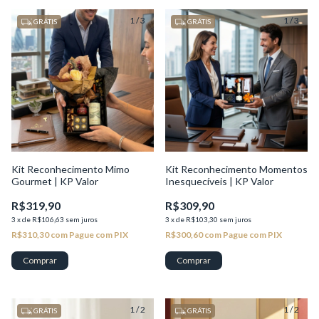
1
/
3
1
/
3
GRÁTIS
GRÁTIS
Kit Reconhecimento Mimo
Kit Reconhecimento Momentos
Gourmet | KP Valor
Inesquecíveis | KP Valor
R$319,90
R$309,90
3
x
de
R$106,63
sem juros
3
x
de
R$103,30
sem juros
R$310,30
com
Pague com PIX
R$300,60
com
Pague com PIX
1
/
2
1
/
2
GRÁTIS
GRÁTIS