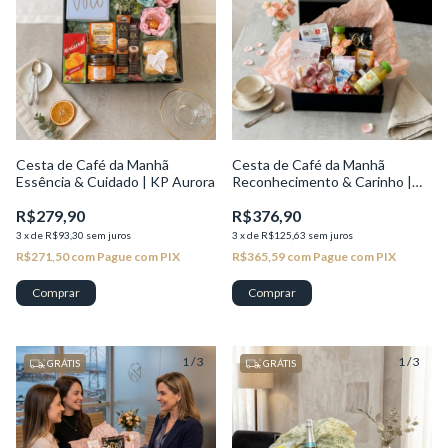
Cesta de Café da Manhã
Cesta de Café da Manhã
Essência & Cuidado | KP Aurora
Reconhecimento & Carinho |
KP Brisa
R$279,90
R$376,90
3
x
de
R$93,30
sem juros
3
x
de
R$125,63
sem juros
R$271,50
com
Pague com PIX
R$365,59
com
Pague com PIX
1
/
3
1
/
3
GRÁTIS
GRÁTIS