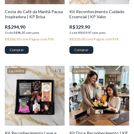
Cesta de Café da Manhã Pausa
Kit Reconhecimento Cuidado
Inspiradora | KP Brisa
Essencial | KP Valor
R$294,90
R$329,90
3
x
de
R$98,30
sem juros
3
x
de
R$109,97
sem juros
R$286,05
com
Pague com PIX
R$320,00
com
Pague com PIX
1
/
2
1
/
3
GRÁTIS
GRÁTIS
Kit Reconhecimento Leve e
Kit Doce Reconhecimento | KP