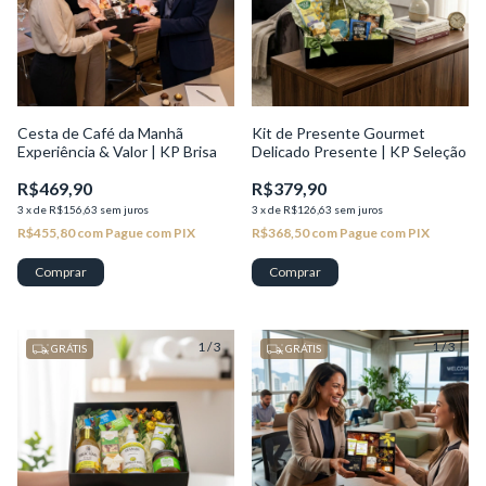
Cesta de Café da Manhã
Kit de Presente Gourmet
Experiência & Valor | KP Brisa
Delicado Presente | KP Seleção
R$469,90
R$379,90
3
x
de
R$156,63
sem juros
3
x
de
R$126,63
sem juros
R$455,80
com
Pague com PIX
R$368,50
com
Pague com PIX
1
/
3
1
/
3
GRÁTIS
GRÁTIS