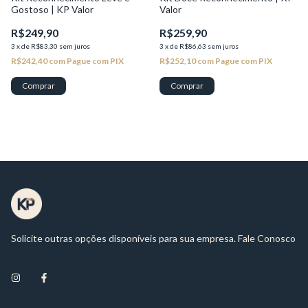
Gostoso | KP Valor
Valor
R$249,90
R$259,90
3
x
de
R$83,30
sem juros
3
x
de
R$86,63
sem juros
R$242,40
com
Pague com PIX
R$252,10
com
Pague com PIX
Solicite outras opções disponíveis para sua empresa. Fale Conosco