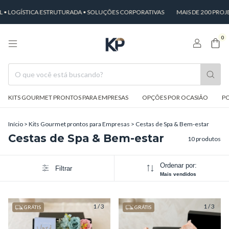
 LOGÍSTICA ESTRUTURADA • SOLUÇÕES CORPORATIVAS
MAIS DE 200 PROJE
0
KITS GOURMET PRONTOS PARA EMPRESAS
OPÇÕES POR OCASIÃO
PO
Início
>
Kits Gourmet prontos para Empresas
>
Cestas de Spa & Bem-estar
Cestas de Spa & Bem-estar
10 produtos
Ordenar por:
Filtrar
Mais vendidos
1
/
3
1
/
3
GRÁTIS
GRÁTIS