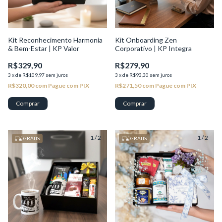
Kit Reconhecimento Harmonia
Kit Onboarding Zen
& Bem-Estar | KP Valor
Corporativo | KP Integra
R$329,90
R$279,90
3
x
de
R$109,97
sem juros
3
x
de
R$93,30
sem juros
R$320,00
com
Pague com PIX
R$271,50
com
Pague com PIX
1
/
2
1
/
2
GRÁTIS
GRÁTIS