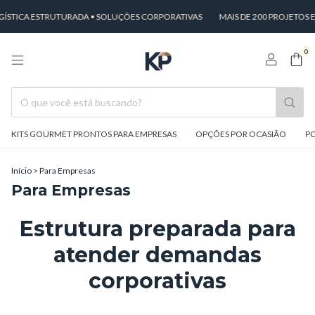
STICA ESTRUTURADA • SOLUÇÕES CORPORATIVAS
MAIS DE 200 PROJETOS 
0
KITS GOURMET PRONTOS PARA EMPRESAS
OPÇÕES POR OCASIÃO
PO
Início
>
Para Empresas
Para Empresas
Estrutura preparada para
atender demandas
corporativas