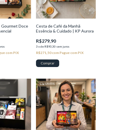
e Gourmet Doce
Cesta de Café da Manhã
sencial
Essência & Cuidado | KP Aurora
R$279,90
uros
3
x
de
R$93,30
sem juros
gue com PIX
R$271,50
com
Pague com PIX
GRÁTIS