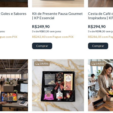
 Goles e Sabores
Kit de Presente Pausa Gourmet
Cesta de Café 
| KP Essencial
Inspiradora | KP
R$249,90
R$294,90
uros
3
x
de
R$83,30
sem juros
3
x
de
R$98,30
sem j
gue com PIX
R$242,40
com
Pague com PIX
R$286,05
com
Pa
GRÁTIS
GRÁTIS