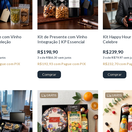
e com Vinho
Kit de Presente com Vinho
Kit Happy Hour 
eleção
Integração | KP Essencial
Celebre
R$198,90
R$239,90
uros
3
x
de
R$66,30
sem juros
3
x
de
R$79,97
sem j
gue com PIX
R$192,93
com
Pague com PIX
R$232,70
com
Pa
GRÁTIS
GRÁTIS