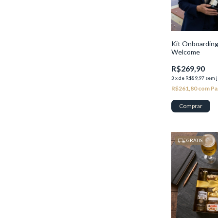
Kit Onboarding
Welcome
R$269,90
3
x
de
R$89,97
sem j
R$261,80
com
Pa
GRÁTIS