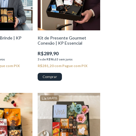
Brinde | KP
Kit de Presente Gourmet
Conexão | KP Essencial
R$289,90
uros
3
x
de
R$96,63
sem juros
gue com PIX
R$281,20
com
Pague com PIX
GRÁTIS