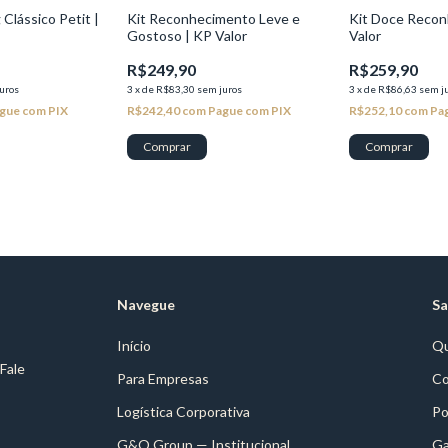
Clássico Petit |
Kit Reconhecimento Leve e
Kit Doce Recon
Gostoso | KP Valor
Valor
R$249,90
R$259,90
uros
3
x
de
R$83,30
sem juros
3
x
de
R$86,63
sem j
gue com PIX
R$242,40
com
Pague com PIX
R$252,10
com
Pa
Navegue
Sa
Início
Q
 Fale
Para Empresas
Co
Logística Corporativa
Po
G&O Group — Institucional
Ga