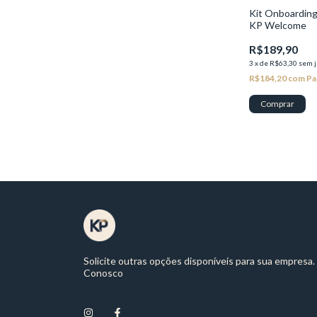
Kit Onboarding 
KP Welcome
R$189,90
3
x
de
R$63,30
sem j
R$184,20
com
Pa
Solicite outras opções disponíveis para sua empresa.
Conosco