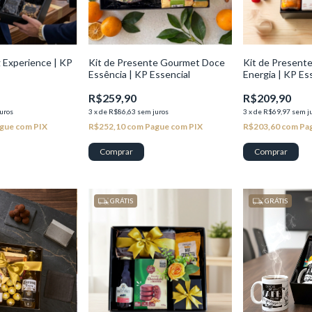
 Experience | KP
Kit de Presente Gourmet Doce
Kit de Present
Essência | KP Essencial
Energia | KP Es
R$259,90
R$209,90
uros
3
x
de
R$86,63
sem juros
3
x
de
R$69,97
sem j
gue com PIX
R$252,10
com
Pague com PIX
R$203,60
com
Pa
GRÁTIS
GRÁTIS