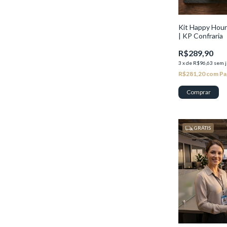
Kit Happy Hour
| KP Confraria
R$289,90
3
x
de
R$96,63
sem j
R$281,20
com
Pa
GRÁTIS