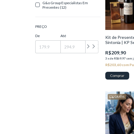
G&o Group Especialistas Em
Presentes (12)
PREÇO
De
Até
Kit de Present
Sintonia | KP S
R$209,90
3
x
de
R$69,97
sem j
R$203,60
com
Pa
GRÁTIS