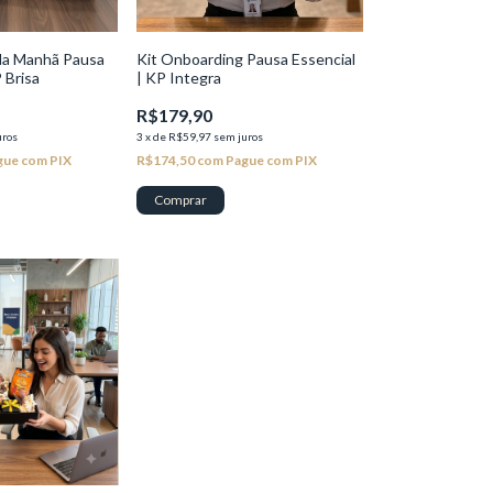
da Manhã Pausa
Kit Onboarding Pausa Essencial
 Brisa
| KP Integra
R$179,90
uros
3
x
de
R$59,97
sem juros
gue com PIX
R$174,50
com
Pague com PIX