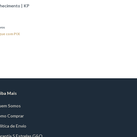
hecimento | KP
uros
gue com PIX
iba Mais
uem Somos
mo Comprar
lítica de Envio
rantia 5 Estrelas G&O