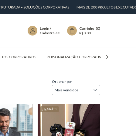
RADA • SOLUÇÕES CORPORATIVAS
MAIS DE 200 PROJETOS EXECUTADOS
Login
/
Carrinho
(
0
)
Cadastre-se
R$0,00
ETOS CORPORATIVOS
PERSONALIZAÇÃO CORPORATIVA
PERGUNTAS
Ordenar por
GRÁTIS