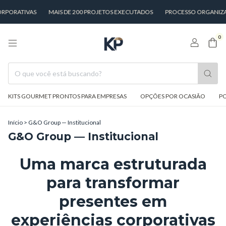
RPORATIVAS
MAIS DE 200 PROJETOS EXECUTADOS
PROCESSO ORGANIZADO
0
KITS GOURMET PRONTOS PARA EMPRESAS
OPÇÕES POR OCASIÃO
PO
Início
>
G&O Group — Institucional
G&O Group — Institucional
Uma marca estruturada
para transformar
presentes em
experiências corporativas