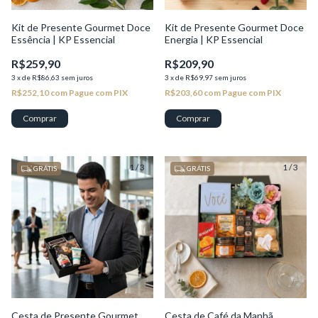
Kit de Presente Gourmet Doce
Kit de Presente Gourmet Doce
Essência | KP Essencial
Energia | KP Essencial
R$259,90
R$209,90
3
x
de
R$86,63
sem juros
3
x
de
R$69,97
sem juros
R$252,10
com
Pague com PIX
R$203,60
com
Pague com PIX
1
/
3
1
/
3
GRÁTIS
GRÁTIS
Cesta de Presente Gourmet
Cesta de Café da Manhã