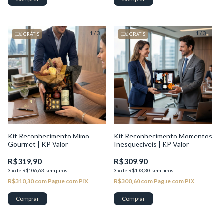
1
/
3
1
/
3
GRÁTIS
GRÁTIS
Kit Reconhecimento Mimo
Kit Reconhecimento Momentos
Gourmet | KP Valor
Inesquecíveis | KP Valor
R$319,90
R$309,90
3
x
de
R$106,63
sem juros
3
x
de
R$103,30
sem juros
R$310,30
com
Pague com PIX
R$300,60
com
Pague com PIX