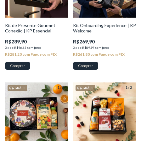
Kit de Presente Gourmet
Kit Onboarding Experience | KP
Conexão | KP Essencial
Welcome
R$289,90
R$269,90
3
x
de
R$96,63
sem juros
3
x
de
R$89,97
sem juros
R$281,20
com
Pague com PIX
R$261,80
com
Pague com PIX
1
/
2
1
/
2
GRÁTIS
GRÁTIS