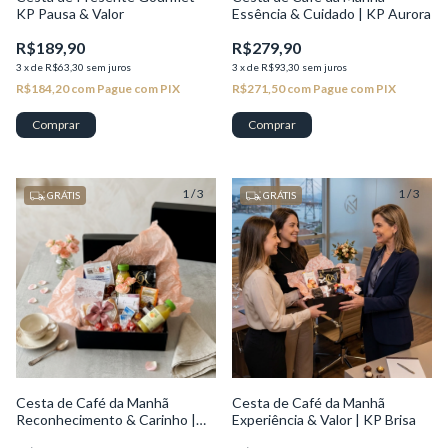
KP Pausa & Valor
Essência & Cuidado | KP Aurora
R$189,90
R$279,90
3
x
de
R$63,30
sem juros
3
x
de
R$93,30
sem juros
R$184,20
com
Pague com PIX
R$271,50
com
Pague com PIX
1
/
3
1
/
3
GRÁTIS
GRÁTIS
Cesta de Café da Manhã
Cesta de Café da Manhã
Reconhecimento & Carinho |
Experiência & Valor | KP Brisa
KP Brisa