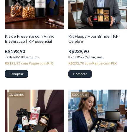
Kit de Presente com Vinho
Kit Happy Hour Brinde | KP
Integração | KP Essencial
Celebre
R$198,90
R$239,90
3
x
de
R$66,30
sem juros
3
x
de
R$79,97
sem juros
R$192,93
com
Pague com PIX
R$232,70
com
Pague com PIX
1
/
2
1
/
3
GRÁTIS
GRÁTIS