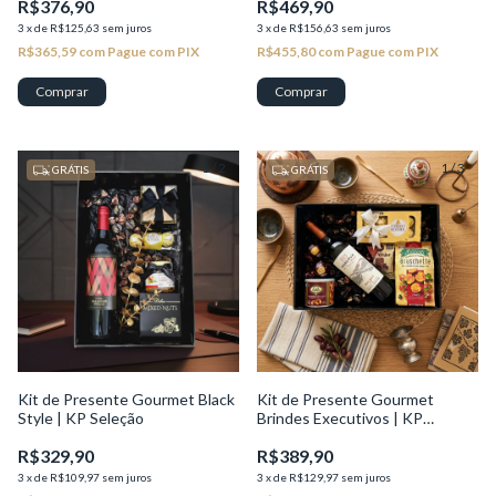
R$376,90
R$469,90
3
x
de
R$125,63
sem juros
3
x
de
R$156,63
sem juros
R$365,59
com
Pague com PIX
R$455,80
com
Pague com PIX
1
/
2
1
/
3
GRÁTIS
GRÁTIS
Kit de Presente Gourmet Black
Kit de Presente Gourmet
Style | KP Seleção
Brindes Executivos | KP
Seleção
R$329,90
R$389,90
3
x
de
R$109,97
sem juros
3
x
de
R$129,97
sem juros