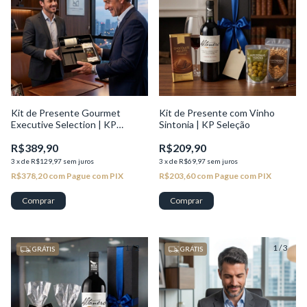
Kit de Presente Gourmet
Kit de Presente com Vinho
Executive Selection | KP
Sintonia | KP Seleção
Seleção
R$389,90
R$209,90
3
x
de
R$129,97
sem juros
3
x
de
R$69,97
sem juros
R$378,20
com
Pague com PIX
R$203,60
com
Pague com PIX
1
/
2
1
/
3
GRÁTIS
GRÁTIS