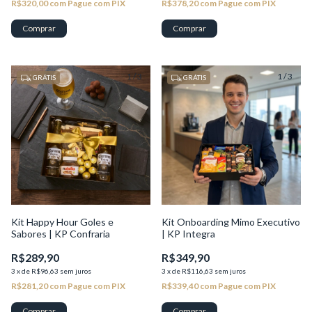
R$320,00
com
Pague com PIX
R$378,20
com
Pague com PIX
1
/
3
1
/
3
GRÁTIS
GRÁTIS
Kit Happy Hour Goles e
Kit Onboarding Mimo Executivo
Sabores | KP Confraria
| KP Integra
R$289,90
R$349,90
3
x
de
R$96,63
sem juros
3
x
de
R$116,63
sem juros
R$281,20
com
Pague com PIX
R$339,40
com
Pague com PIX