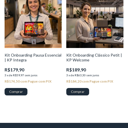
Kit Onboarding Pausa Essencial
Kit Onboarding Clássico Petit |
| KP Integra
KP Welcome
R$179,90
R$189,90
3
x
de
R$59,97
sem juros
3
x
de
R$63,30
sem juros
R$174,50
com
Pague com PIX
R$184,20
com
Pague com PIX