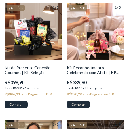
1
/
2
1
/
3
GRÁTIS
GRÁTIS
Kit de Presente Conexão
Kit Reconhecimento
Gourmet | KP Seleção
Celebrando com Afeto | KP
Valor
R$398,90
R$389,90
3
x
de
R$132,97
sem juros
3
x
de
R$129,97
sem juros
R$386,93
com
Pague com PIX
R$378,20
com
Pague com PIX
1
/
3
1
/
3
GRÁTIS
GRÁTIS