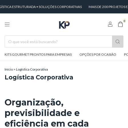
STICA ESTRUTURADA • SOLUÇÕES CORPORATIVAS
MAIS DE 200 PROJETOS 
0
KITS GOURMET PRONTOS PARA EMPRESAS
OPÇÕES POR OCASIÃO
PO
Início
>
Logística Corporativa
Logística Corporativa
Organização,
previsibilidade e
eficiência em cada