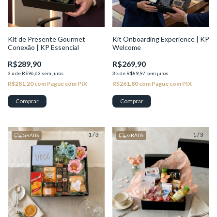
Kit de Presente Gourmet
Kit Onboarding Experience | KP
Conexão | KP Essencial
Welcome
R$289,90
R$269,90
3
x
de
R$96,63
sem juros
3
x
de
R$89,97
sem juros
R$281,20
com
Pague com PIX
R$261,80
com
Pague com PIX
1
/
3
1
/
3
GRÁTIS
GRÁTIS