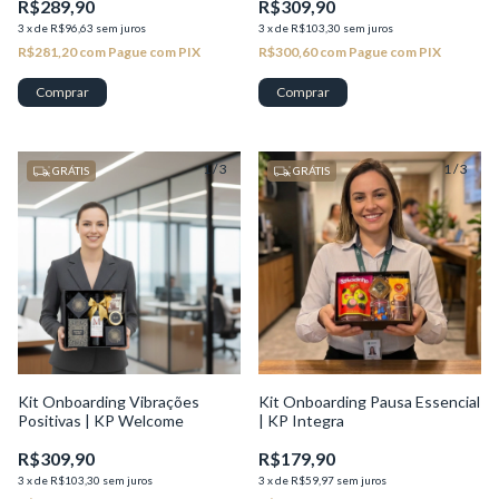
R$289,90
R$309,90
3
x
de
R$96,63
sem juros
3
x
de
R$103,30
sem juros
R$281,20
com
Pague com PIX
R$300,60
com
Pague com PIX
1
/
3
1
/
3
GRÁTIS
GRÁTIS
Kit Onboarding Vibrações
Kit Onboarding Pausa Essencial
Positivas | KP Welcome
| KP Integra
R$309,90
R$179,90
3
x
de
R$103,30
sem juros
3
x
de
R$59,97
sem juros