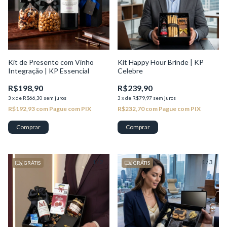
Kit de Presente com Vinho
Kit Happy Hour Brinde | KP
Integração | KP Essencial
Celebre
R$198,90
R$239,90
3
x
de
R$66,30
sem juros
3
x
de
R$79,97
sem juros
R$192,93
com
Pague com PIX
R$232,70
com
Pague com PIX
1
/
2
1
/
3
GRÁTIS
GRÁTIS