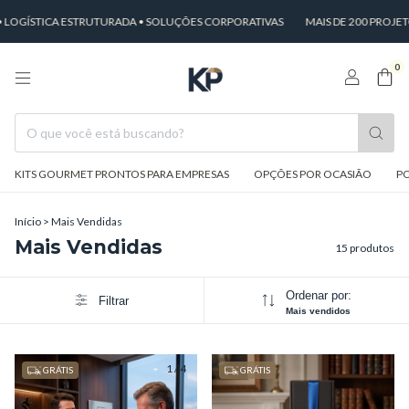
ÍSTICA ESTRUTURADA • SOLUÇÕES CORPORATIVAS
MAIS DE 200 PROJETOS
0
KITS GOURMET PRONTOS PARA EMPRESAS
OPÇÕES POR OCASIÃO
PO
Início
>
Mais Vendidas
Mais Vendidas
15 produtos
Ordenar por:
Filtrar
Mais vendidos
1
/
4
1
/
2
GRÁTIS
GRÁTIS