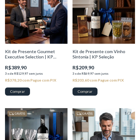
Kit de Presente Gourmet
Kit de Presente com Vinho
Executive Selection | KP
Sintonia | KP Seleção
Seleção
R$389,90
R$209,90
3
x
de
R$129,97
sem juros
3
x
de
R$69,97
sem juros
R$378,20
com
Pague com PIX
R$203,60
com
Pague com PIX
1
/
2
1
/
3
GRÁTIS
GRÁTIS