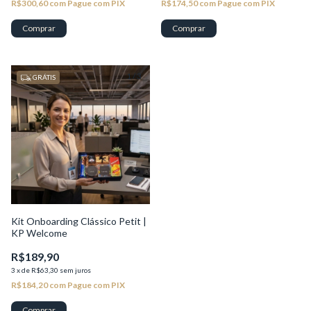
R$300,60
com
Pague com PIX
R$174,50
com
Pague com PIX
1
/
3
GRÁTIS
Kit Onboarding Clássico Petit |
KP Welcome
R$189,90
3
x
de
R$63,30
sem juros
R$184,20
com
Pague com PIX