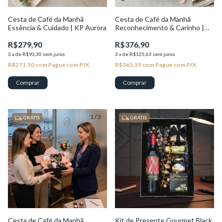
Cesta de Café da Manhã
Cesta de Café da Manhã
Essência & Cuidado | KP Aurora
Reconhecimento & Carinho |
KP Brisa
R$279,90
R$376,90
3
x
de
R$93,30
sem juros
3
x
de
R$125,63
sem juros
R$271,50
com
Pague com PIX
R$365,59
com
Pague com PIX
1
/
3
1
/
2
GRÁTIS
GRÁTIS
Cesta de Café da Manhã
Kit de Presente Gourmet Black