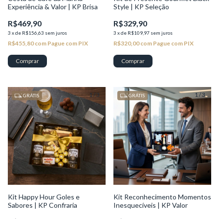
Experiência & Valor | KP Brisa
Style | KP Seleção
R$469,90
R$329,90
3
x
de
R$156,63
sem juros
3
x
de
R$109,97
sem juros
R$455,80
com
Pague com PIX
R$320,00
com
Pague com PIX
1
/
3
1
/
3
GRÁTIS
GRÁTIS
Kit Happy Hour Goles e
Kit Reconhecimento Momentos
Sabores | KP Confraria
Inesquecíveis | KP Valor