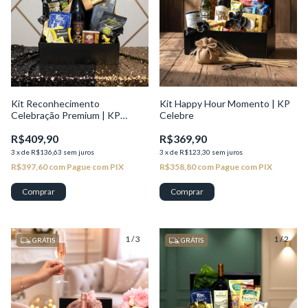
Kit Reconhecimento
Kit Happy Hour Momento | KP
Celebração Premium | KP
Celebre
Excelência
R$409,90
R$369,90
3
x
de
R$136,63
sem juros
3
x
de
R$123,30
sem juros
R$397,60
com
Pague com PIX
R$358,80
com
Pague com PIX
1
/
3
1
/
2
GRÁTIS
GRÁTIS