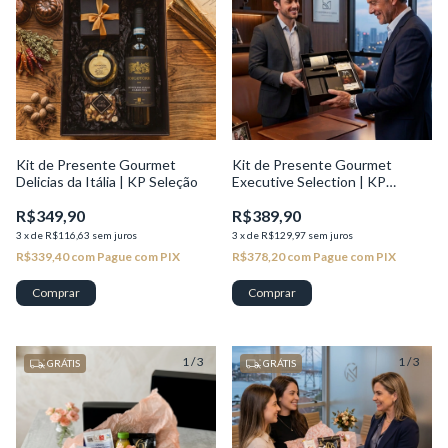
Kit de Presente Gourmet
Kit de Presente Gourmet
Delicias da Itália | KP Seleção
Executive Selection | KP
Seleção
R$349,90
R$389,90
3
x
de
R$116,63
sem juros
3
x
de
R$129,97
sem juros
R$339,40
com
Pague com PIX
R$378,20
com
Pague com PIX
1
/
3
1
/
3
GRÁTIS
GRÁTIS