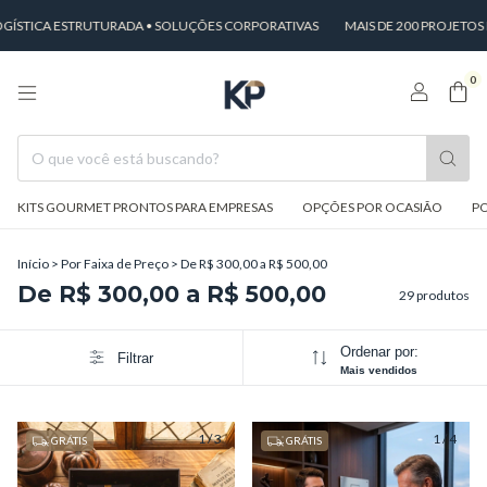
A ESTRUTURADA • SOLUÇÕES CORPORATIVAS
MAIS DE 200 PROJETOS EXECU
0
KITS GOURMET PRONTOS PARA EMPRESAS
OPÇÕES POR OCASIÃO
PO
Início
>
Por Faixa de Preço
>
De R$ 300,00 a R$ 500,00
De R$ 300,00 a R$ 500,00
29 produtos
Ordenar por:
Filtrar
Mais vendidos
1
/
3
1
/
4
GRÁTIS
GRÁTIS