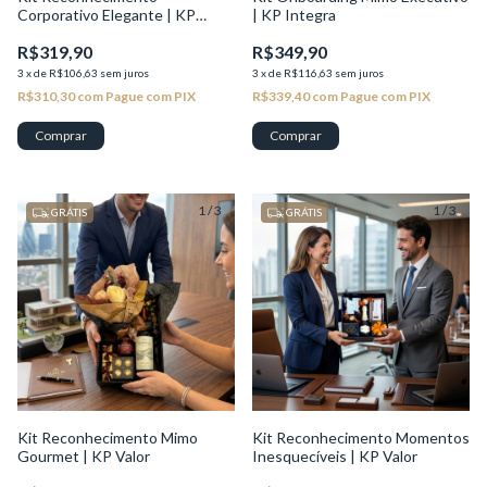
Corporativo Elegante | KP
| KP Integra
Excelência
R$319,90
R$349,90
3
x
de
R$106,63
sem juros
3
x
de
R$116,63
sem juros
R$310,30
com
Pague com PIX
R$339,40
com
Pague com PIX
Comprar
1
/
3
1
/
3
GRÁTIS
GRÁTIS
Kit Reconhecimento Mimo
Kit Reconhecimento Momentos
Gourmet | KP Valor
Inesquecíveis | KP Valor