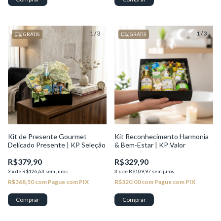
1
/
3
1
/
3
GRÁTIS
GRÁTIS
Kit de Presente Gourmet
Kit Reconhecimento Harmonia
Delicado Presente | KP Seleção
& Bem-Estar | KP Valor
R$379,90
R$329,90
3
x
de
R$126,63
sem juros
3
x
de
R$109,97
sem juros
R$368,50
com
Pague com PIX
R$320,00
com
Pague com PIX