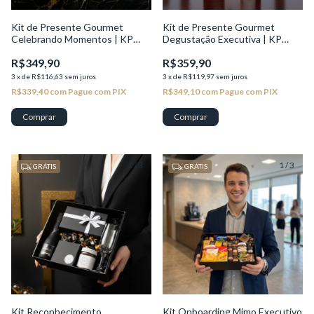
Kit de Presente Gourmet
Kit de Presente Gourmet
Celebrando Momentos | KP
Degustação Executiva | KP
Seleção
Seleção
R$349,90
R$359,90
3
x
de
R$116,63
sem juros
3
x
de
R$119,97
sem juros
R$339,40
com
Pague com PIX
R$349,10
com
Pague com PIX
1
/
3
1
/
3
GRÁTIS
GRÁTIS
Kit Reconhecimento
Kit Onboarding Mimo Executivo