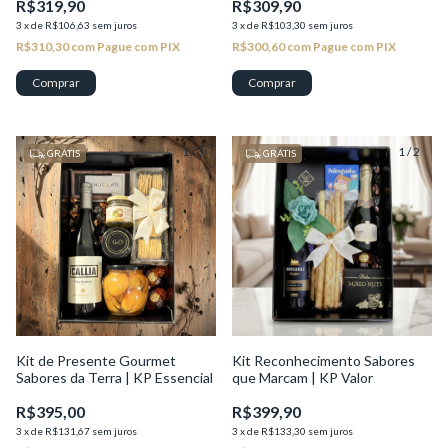
R$319,90
R$309,90
3
x
de
R$106,63
sem juros
3
x
de
R$103,30
sem juros
R$310,30
com
Pague com PIX
R$300,60
com
Pague com PIX
1
/
3
1
/
2
GRÁTIS
GRÁTIS
Kit de Presente Gourmet
Kit Reconhecimento Sabores
Sabores da Terra | KP Essencial
que Marcam | KP Valor
R$395,00
R$399,90
3
x
de
R$131,67
sem juros
3
x
de
R$133,30
sem juros