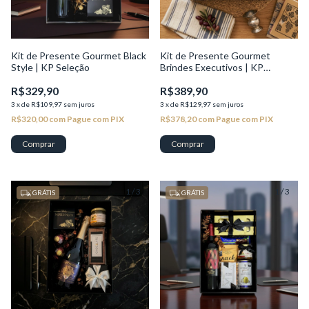
Kit de Presente Gourmet Black
Kit de Presente Gourmet
Style | KP Seleção
Brindes Executivos | KP
Seleção
R$329,90
R$389,90
3
x
de
R$109,97
sem juros
3
x
de
R$129,97
sem juros
R$320,00
com
Pague com PIX
R$378,20
com
Pague com PIX
1
/
3
1
/
3
GRÁTIS
GRÁTIS