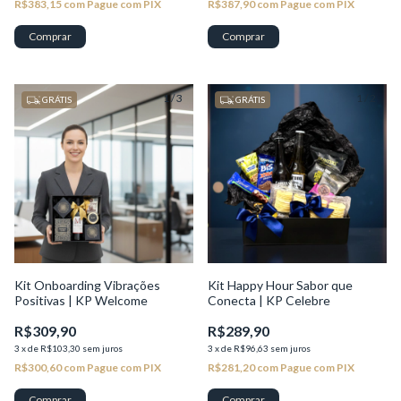
R$383,15
com
Pague com PIX
R$387,90
com
Pague com PIX
1
/
3
1
/
2
GRÁTIS
GRÁTIS
Kit Onboarding Vibrações
Kit Happy Hour Sabor que
Positivas | KP Welcome
Conecta | KP Celebre
R$309,90
R$289,90
3
x
de
R$103,30
sem juros
3
x
de
R$96,63
sem juros
R$300,60
com
Pague com PIX
R$281,20
com
Pague com PIX