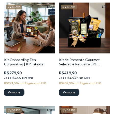
1
/
3
1
/
3
GRÁTIS
GRÁTIS
Kit Onboarding Zen
Kit de Presente Gourmet
Corporativo | KP Integra
Seleção e Requinte | KP
Seleção
R$279,90
R$419,90
3
x
de
R$93,30
sem juros
3
x
de
R$139,97
sem juros
R$271,50
com
Pague com PIX
R$407,30
com
Pague com PIX
1
/
3
1
/
2
GRÁTIS
GRÁTIS