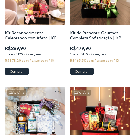
Kit Reconhecimento
Kit de Presente Gourmet
Celebrando com Afeto | KP
Completa Sofisticação | KP
Valor
Seleção
R$389,90
R$479,90
3
x
de
R$129,97
sem juros
3
x
de
R$159,97
sem juros
R$378,20
com
Pague com PIX
R$465,50
com
Pague com PIX
1
/
2
1
/
2
GRÁTIS
GRÁTIS