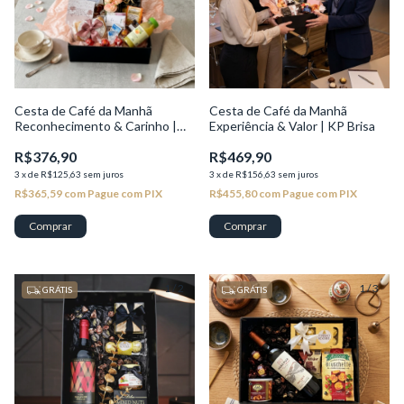
Cesta de Café da Manhã
Cesta de Café da Manhã
Reconhecimento & Carinho |
Experiência & Valor | KP Brisa
KP Brisa
R$376,90
R$469,90
3
x
de
R$125,63
sem juros
3
x
de
R$156,63
sem juros
R$365,59
com
Pague com PIX
R$455,80
com
Pague com PIX
1
/
2
1
/
3
GRÁTIS
GRÁTIS