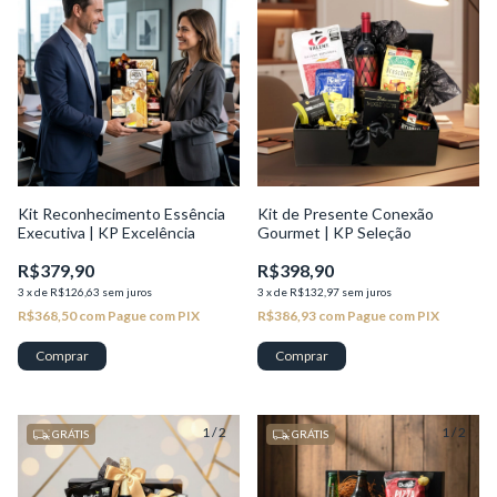
Kit Reconhecimento Essência
Kit de Presente Conexão
Executiva | KP Excelência
Gourmet | KP Seleção
R$379,90
R$398,90
3
x
de
R$126,63
sem juros
3
x
de
R$132,97
sem juros
R$368,50
com
Pague com PIX
R$386,93
com
Pague com PIX
1
/
2
1
/
2
GRÁTIS
GRÁTIS