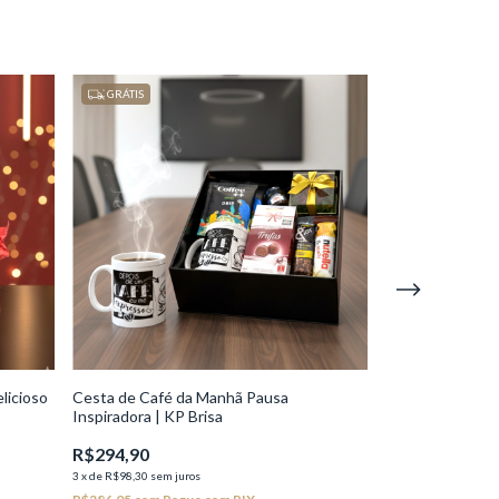
GRÁTIS
GRÁTIS
licioso
Cesta de Café da Manhã Pausa
Kit Happy Hour
Inspiradora | KP Brisa
R$369,90
R$294,90
3
x
de
R$123,30
sem j
3
x
de
R$98,30
sem juros
R$358,80
com
Pag