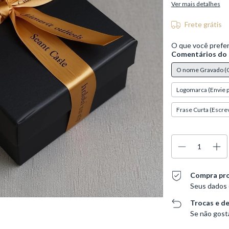
Ver mais detalhes
Frete grátis
O que você prefe
Comentários do 
O nome Gravado (C
Logomarca (Envie 
Frase Curta (Escre
Compra pr
Seus dados 
Trocas e d
Se não gosta