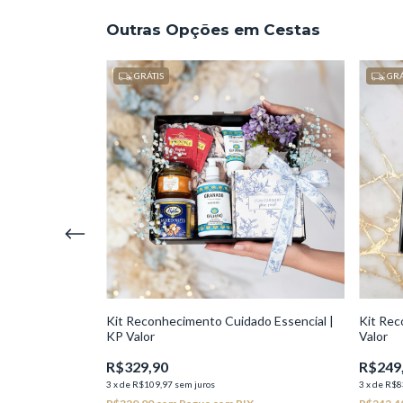
Outras Opções em Cestas
GRÁTIS
GRÁ
 Completa
Kit Reconhecimento Cuidado Essencial |
Kit Rec
KP Valor
Valor
R$329,90
R$249
3
x
de
R$109,97
sem juros
3
x
de
R$8