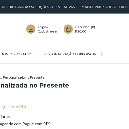
TRUTURADA • SOLUÇÕES CORPORATIVAS
MAIS DE 200 PROJETOS EXECUTADO
Login
/
Carrinho
(
0
)
Cadastre-se
R$0,00
ETOS CORPORATIVOS
PERSONALIZAÇÃO CORPORATIVA
PERGUNTAS
ta Personalizada no Presente
onalizada no Presente
ague com PIX
 juros
agando com Pague com PIX