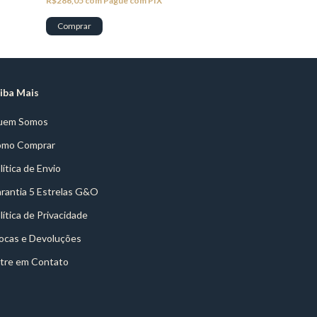
R$286,05
com
Pague com PIX
iba Mais
uem Somos
mo Comprar
lítica de Envio
rantia 5 Estrelas G&O
lítica de Privacidade
ocas e Devoluções
tre em Contato