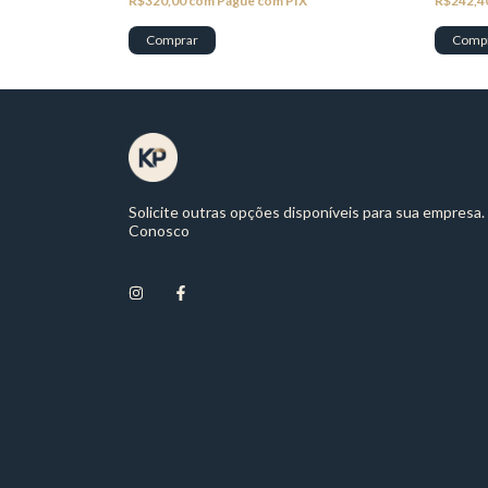
X
R$320,00
com
Pague com PIX
R$242,4
Solicite outras opções disponíveis para sua empresa.
Conosco