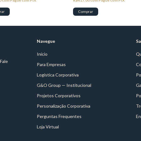
0
com
Pague com PIX
R$417,00
com
Pague com PIX
Navegue
Sa
Início
Q
 Fale
Para Empresas
Co
Logística Corporativa
Po
G&O Group — Institucional
Ga
Projetos Corporativos
Po
Personalização Corporativa
Tr
Perguntas Frequentes
En
Loja Virtual