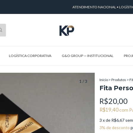
ATENDIMENTO NACIONAL • LOGÍSTICA ES
LOGÍSTICA CORPORATIVA
G&O GROUP — INSTITUCIONAL
PROJ
Início
>
Produtos
>
Fi
1
/
3
Fita Pers
R$20,00
R$19,40
com
P
3
x de
R$6,67
sem
3% de desconto
p