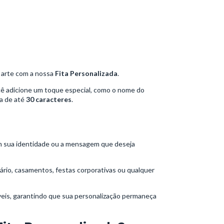
 arte com a nossa
Fita Personalizada
.
ocê adicione um toque especial, como o nome do
va de até
30 caracteres
.
com sua identidade ou a mensagem que deseja
sário, casamentos, festas corporativas ou qualquer
áveis, garantindo que sua personalização permaneça