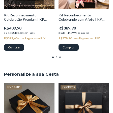
Kit Reconhecimento
Kit Reconhecimento
Celebração Premium | KP
Celebrando com Afeto | KP
Excelência
Valor
R$409,90
R$389,90
3
x
de
R$136,63
sem juros
3
x
de
R$129,97
sem juros
R$397,60
com
Pague com PIX
R$378,20
com
Pague com PIX
Personalize a sua Cesta
GRÁTIS
GRÁTIS