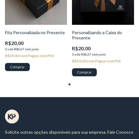
Fita Personalizada no Presente
Personalizando a Caixa do
Presente
R$20,00
R$20,00
3
x
de
R$6,67
sem juros
3
x
de
R$6,67
sem juros
R$19,40
com
Pague com PIX
R$19,40
com
Pague com PIX
Comprar
Comprar
Solicite outras opções disponíveis para sua empresa. Fale Conosco