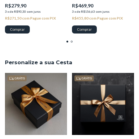
R$279,90
R$469,90
3
x
de
R$93,30
sem juros
3
x
de
R$156,63
sem juros
R$271,50
com
Pague com PIX
R$455,80
com
Pague com PIX
Personalize a sua Cesta
GRÁTIS
GRÁTIS