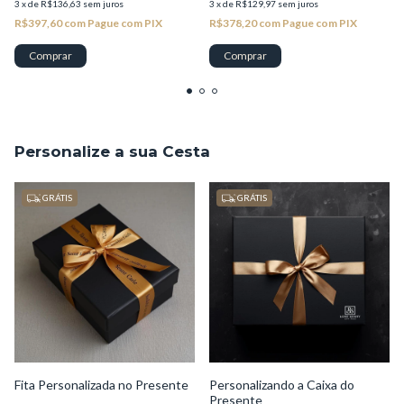
3
x
de
R$136,63
sem juros
3
x
de
R$129,97
sem juros
R$397,60
com
Pague com PIX
R$378,20
com
Pague com PIX
Personalize a sua Cesta
GRÁTIS
GRÁTIS
Fita Personalizada no Presente
Personalizando a Caixa do
Presente