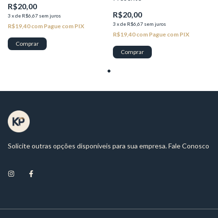
R$20,00
R$20,00
3
x
de
R$6,67
sem juros
3
x
de
R$6,67
sem juros
R$19,40
com
Pague com PIX
R$19,40
com
Pague com PIX
Comprar
Comprar
Solicite outras opções disponíveis para sua empresa. Fale Conosco