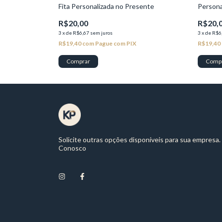
Fita Personalizada no Presente
Persona
R$20,00
R$20,
3
x
de
R$6,67
sem juros
3
x
de
R$6
R$19,40
com
Pague com PIX
R$19,40
Comprar
Comp
Solicite outras opções disponíveis para sua empresa.
Conosco