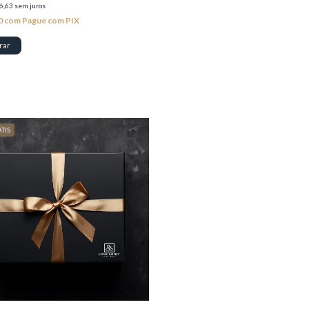
6,63
sem juros
0
com
Pague com PIX
TIS