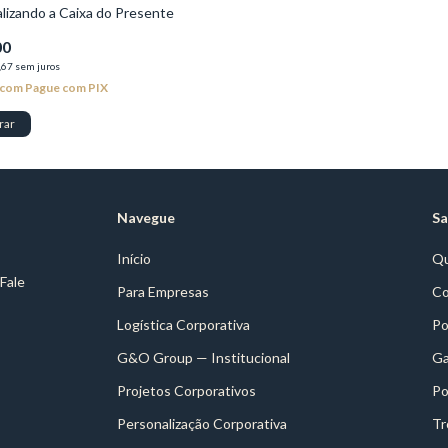
lizando a Caixa do Presente
00
,67
sem juros
com
Pague com PIX
rar
Navegue
Sa
Início
Q
 Fale
Para Empresas
Co
Logística Corporativa
Po
G&O Group — Institucional
Ga
Projetos Corporativos
Po
Personalização Corporativa
Tr