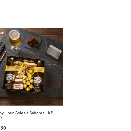
TIS
py Hour Goles e Sabores | KP
ia
,90