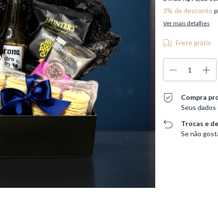
3% de desconto
p
Ver mais detalhes
Frete grátis
Compra pr
Seus dados 
Trocas e d
Se não gosta