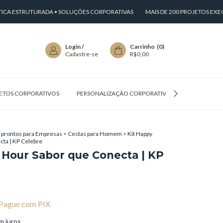
STRUTURADA • SOLUÇÕES CORPORATIVAS
MAIS DE 200 PROJETOS EXECUTAD
Login
/
Carrinho
(
0
)
Cadastre-se
R$0,00
ETOS CORPORATIVOS
PERSONALIZAÇÃO CORPORATIVA
PERGUNTAS
 prontos para Empresas
>
Cestas para Homem
>
Kit Happy
ta | KP Celebre
 Hour Sabor que Conecta | KP
Pague com PIX
m juros