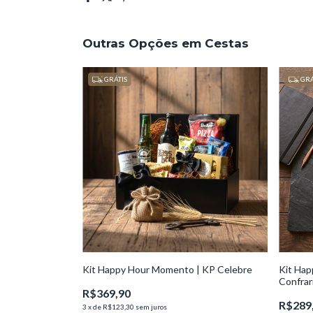
Outras Opções em Cestas
GRÁTIS
GRÁ
Kit Happy Hour Momento | KP Celebre
Kit Hap
Confrar
R$369,90
R$289
3
x
de
R$123,30
sem juros