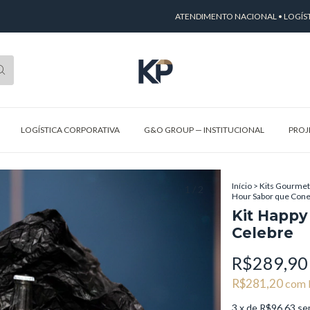
ATENDIMENTO NACIONAL • LOGÍSTICA E
LOGÍSTICA CORPORATIVA
G&O GROUP — INSTITUCIONAL
PROJ
Início
>
Kits Gourmet
1
/
2
Hour Sabor que Conec
Kit Happy
Celebre
R$289,90
R$281,20
com
3
x de
R$96,63
se