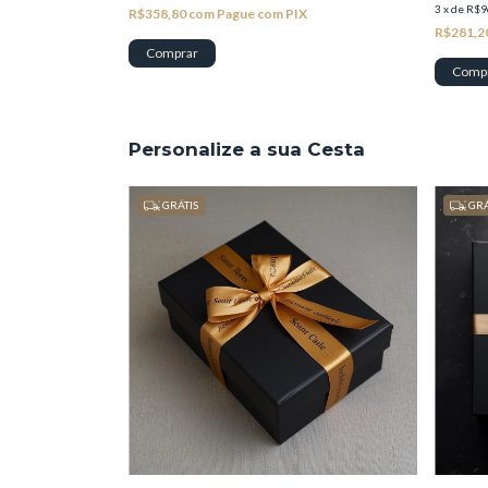
3
x
de
R$9
R$358,80
com
Pague com PIX
R$281,2
Personalize a sua Cesta
GRÁTIS
GRÁ