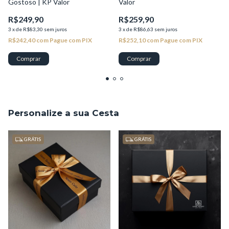
Gostoso | KP Valor
Valor
R$249,90
R$259,90
3
x
de
R$83,30
sem juros
3
x
de
R$86,63
sem juros
R$242,40
com
Pague com PIX
R$252,10
com
Pague com PIX
Personalize a sua Cesta
GRÁTIS
GRÁTIS